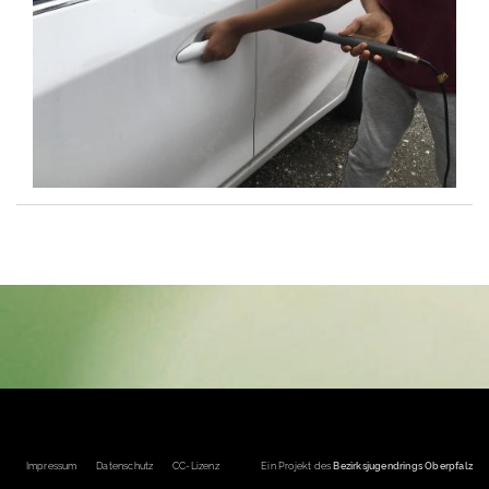
Fußbereichsmenü
Impressum
Datenschutz
CC-Lizenz
Ein Projekt des
Bezirksjugendrings Oberpfalz