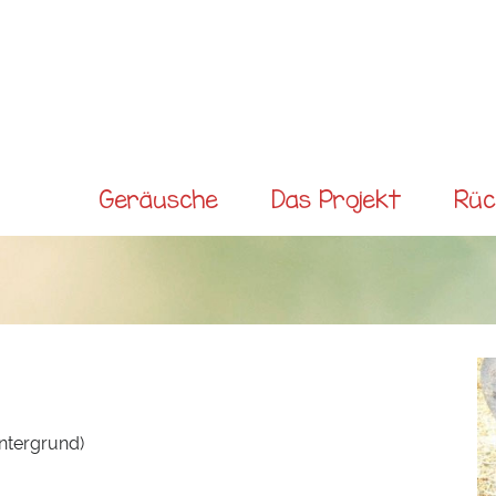
Direkt
zum
Inhalt
Main
Geräusche
Das Projekt
Rüc
menu
ntergrund)