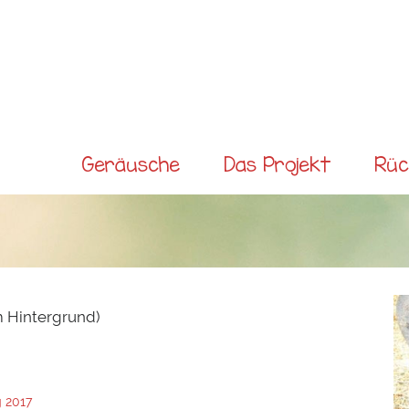
Direkt
zum
Inhalt
Main menu
Geräusche
Das Projekt
Rüc
m Hintergrund)
 2017