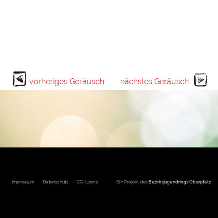
vorheriges Geräusch
nächstes Geräusch
Fußbereichsmenü
Impressum
Datenschutz
CC-Lizenz
Ein Projekt des
Bezirksjugendrings Oberpfalz