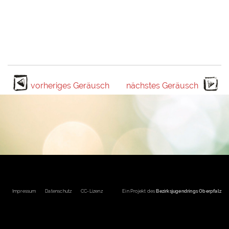
vorheriges Geräusch
nächstes Geräusch
Fußbereichsmenü
Impressum
Datenschutz
CC-Lizenz
Ein Projekt des
Bezirksjugendrings Oberpfalz