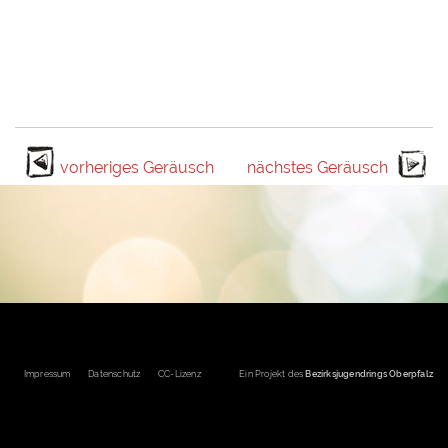
vorheriges Geräusch
nächstes Geräusch
Fußbereichsmenü
Impressum
Datenschutz
CC-Lizenz
Ein Projekt des
Bezirksjugendrings Oberpfalz