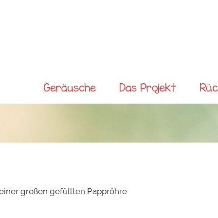
Direkt
zum
Inhalt
Main menu
Geräusche
Das Projekt
Rüc
 einer großen gefüllten Pappröhre