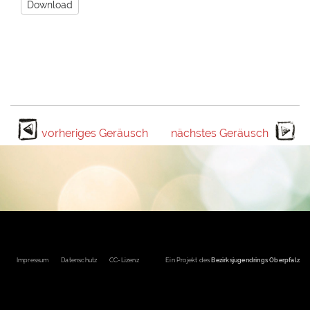
Download
vorheriges Geräusch
nächstes Geräusch
Fußbereichsmenü
Impressum
Datenschutz
CC-Lizenz
Ein Projekt des
Bezirksjugendrings Oberpfalz